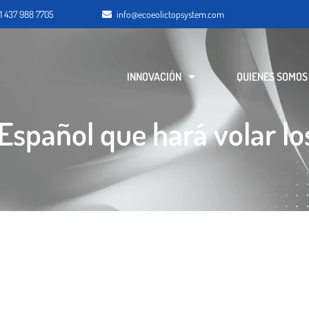
1 437 988 7705
info@ecoeolictopsystem.com
INNOVACIÓN
QUIENES SOMOS
 Español que hará volar l