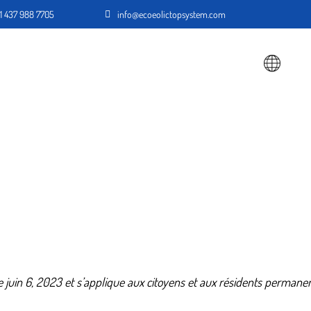
1 437 988 7705
info@ecoeolictopsystem.com
OPOS DE NOUS
PRESSE
CONTACT
Consentement Cookies (UE)
s le juin 6, 2023 et s’applique aux citoyens et aux résidents perma